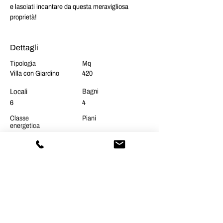
e lasciati incantare da questa meravigliosa 
proprietà!
Dettagli
Tipologia
Mq
Villa con Giardino
420
Locali
Bagni
6
4
Classe
Piani
energetica
E
Posizione
Via Strada Nuova, Vigevano, PV, Italia